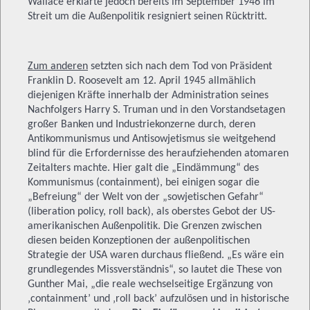
Wallace erklärte jedoch bereits im September 1946 im
Streit um die Außenpolitik resigniert seinen Rücktritt.
Zum anderen
setzten sich nach dem Tod von Präsident
Franklin D. Roosevelt am 12. April 1945 allmählich
diejenigen Kräfte innerhalb der Administration seines
Nachfolgers Harry S. Truman und in den Vorstandsetagen
großer Banken und Industriekonzerne durch, deren
Antikommunismus und Antisowjetismus sie weitgehend
blind für die Erfordernisse des heraufziehenden atomaren
Zeitalters machte. Hier galt die „Eindämmung“ des
Kommunismus (containment), bei einigen sogar die
„Befreiung“ der Welt von der „sowjetischen Gefahr“
(liberation policy, roll back), als oberstes Gebot der US-
amerikanischen Außenpolitik. Die Grenzen zwischen
diesen beiden Konzeptionen der außenpolitischen
Strategie der USA waren durchaus fließend. „Es wäre ein
grundlegendes Missverständnis“, so lautet die These von
Gunther Mai, „die reale wechselseitige Ergänzung von
‚containment’ und ‚roll back’ aufzulösen und in historische