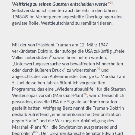
24
Weltkrieg zu seinen Gunsten entscheiden werde“
.
Selbstverständlich spielten auch bereits in den Jahren
1948/49 im Verborgenen angestellte Überlegungen eine
gewisse Rolle, Westdeutschland zu remilitarisieren.
Mit der von Präsident Truman am 12. März 1947
verkündeten Doktrin, der zufolge die USA zukünftig „freie
Völker unterstützen“ sowie ihnen helfen würden,
„Unterwerfungsversuche von bewaffneten Minderheiten
25
oder durch äußeren Druck“ zu widerstehen
und
angesichts des von Außenminister George C. Marshall am
5. Juni desselben Jahres öffentlich vorgestellten
Programms, das eine „Wiederaufbauhilfe“ für die Staaten
26
Westeuropas vorsah (Marshall-Plan)
, war offensichtlich
geworden, dass die USA die Signale auf Konfrontation
gestellt hatten. Wolfgang Benz nennt die Truman-Doktrin
deshalb zutreffend „eine amerikanische Demonstration
gegen Stalin“ und die Wirkung der Ankündigung des
Marshall-Plans für „die Sowjetunion ausgrenzend und
27
bedrohlich“
. Der US-amerikanische Senator Edwin Carl