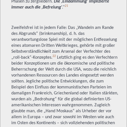
Phasen zu zergliedern.
Die ‚Eindämmung’
implizierte
21
immer auch
die ‚Befreiung’
.“
Zweifelsfrei ist in jedem Falle: Das „Wandeln am Rande
des Abgrunds“ (brinkmanship), d. h. das
verantwortungslose Spiel mit der möglichen Entfesselung
eines atomaren Dritten Weltkrieges, gehörte mit großer
Selbstverständlichkeit zum Arsenal der Verfechter des
22
„roll-back“-Konzeptes.
Letztlich ging es den Verfechtern
beider Konzeptionen um die ökonomische und politische
Beherrschung der Welt durch die USA, wozu die reichlich
vorhandenen Ressourcen des Landes eingesetzt werden
sollten. Jegliche politische Entwicklungen, die zum
Beispiel den Einfluss der kommunistischen Parteien im
damaligen Frankreich, Griechenland oder Italien stärkten,
wurden als „Bedrohung“ für die global definierten US-
amerikanischen Interessen wahrgenommen. Zugleich
glaubte man, die „Hand Moskaus“ als Urheber der vor
allem in Europa – und zwar sowohl im Westen wie auch
im Osten des Kontinents – sich vollziehenden politischen