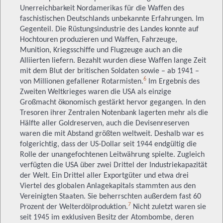
Unerreichbarkeit Nordamerikas für die Waffen des
faschistischen Deutschlands unbekannte Erfahrungen. Im
Gegenteil. Die Rüstungsindustrie des Landes konnte auf
Hochtouren produzieren und Waffen, Fahrzeuge,
Munition, Kriegsschiffe und Flugzeuge auch an die
Alliierten liefern. Bezahlt wurden diese Waffen lange Zeit
mit dem Blut der britischen Soldaten sowie – ab 1941 –
6
von Millionen gefallener Rotarmisten.
Im Ergebnis des
Zweiten Weltkrieges waren die USA als einzige
Großmacht ökonomisch gestärkt hervor gegangen. In den
Tresoren ihrer Zentralen Notenbank lagerten mehr als die
Hälfte aller Goldreserven, auch die Devisenreserven
waren die mit Abstand größten weltweit. Deshalb war es
folgerichtig, dass der US-Dollar seit 1944 endgültig die
Rolle der unangefochtenen Leitwährung spielte. Zugleich
verfügten die USA über zwei Drittel der Industriekapazität
der Welt. Ein Drittel aller Exportgüter und etwa drei
Viertel des globalen Anlagekapitals stammten aus den
Vereinigten Staaten. Sie beherrschten außerdem fast 60
7
Prozent der Welterdölproduktion.
Nicht zuletzt waren sie
seit 1945 im exklusiven Besitz der Atombombe, deren