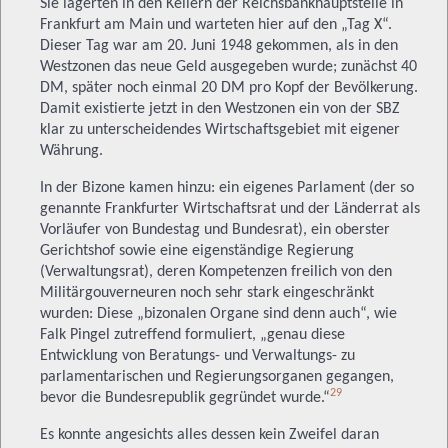
Sie lagerten in den Kellern der Reichsbankhauptstelle in
Frankfurt am Main und warteten hier auf den „Tag X“.
Dieser Tag war am 20. Juni 1948 gekommen, als in den
Westzonen das neue Geld ausgegeben wurde; zunächst 40
DM, später noch einmal 20 DM pro Kopf der Bevölkerung.
Damit existierte jetzt in den Westzonen ein von der SBZ
klar zu unterscheidendes Wirtschaftsgebiet mit eigener
Währung.
In der Bizone kamen hinzu: ein eigenes Parlament (der so
genannte Frankfurter Wirtschaftsrat und der Länderrat als
Vorläufer von Bundestag und Bundesrat), ein oberster
Gerichtshof sowie eine eigenständige Regierung
(Verwaltungsrat), deren Kompetenzen freilich von den
Militärgouverneuren noch sehr stark eingeschränkt
wurden: Diese „bizonalen Organe sind denn auch“, wie
Falk Pingel zutreffend formuliert, „genau diese
Entwicklung von Beratungs- und Verwaltungs- zu
parlamentarischen und Regierungsorganen gegangen,
29
bevor die Bundesrepublik gegründet wurde.“
Es konnte angesichts alles dessen kein Zweifel daran