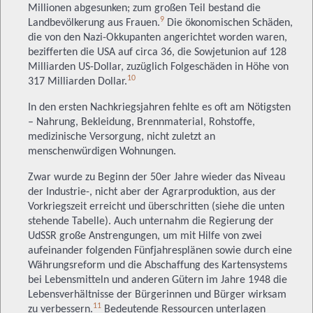
Millionen abgesunken; zum großen Teil bestand die
9
Landbevölkerung aus Frauen.
Die ökonomischen Schäden,
die von den Nazi-Okkupanten angerichtet worden waren,
bezifferten die USA auf circa 36, die Sowjetunion auf 128
Milliarden US-Dollar, zuzüglich Folgeschäden in Höhe von
10
317 Milliarden Dollar.
In den ersten Nachkriegsjahren fehlte es oft am Nötigsten
– Nahrung, Bekleidung, Brennmaterial, Rohstoffe,
medizinische Versorgung, nicht zuletzt an
menschenwürdigen Wohnungen.
Zwar wurde zu Beginn der 50er Jahre wieder das Niveau
der Industrie-, nicht aber der Agrarproduktion, aus der
Vorkriegszeit erreicht und überschritten (siehe die unten
stehende Tabelle). Auch unternahm die Regierung der
UdSSR große Anstrengungen, um mit Hilfe von zwei
aufeinander folgenden Fünfjahresplänen sowie durch eine
Währungsreform und die Abschaffung des Kartensystems
bei Lebensmitteln und anderen Gütern im Jahre 1948 die
Lebensverhältnisse der Bürgerinnen und Bürger wirksam
11
zu verbessern.
Bedeutende Ressourcen unterlagen