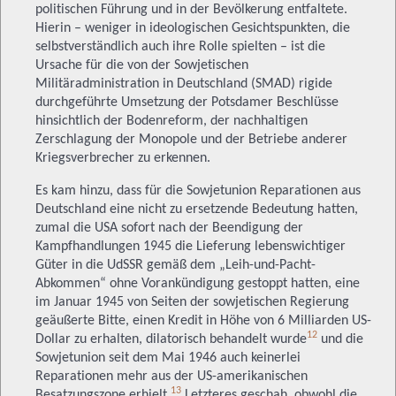
politischen Führung und in der Bevölkerung entfaltete.
Hierin – weniger in ideologischen Gesichtspunkten, die
selbstverständlich auch ihre Rolle spielten – ist die
Ursache für die von der Sowjetischen
Militäradministration in Deutschland (SMAD) rigide
durchgeführte Umsetzung der Potsdamer Beschlüsse
hinsichtlich der Bodenreform, der nachhaltigen
Zerschlagung der Monopole und der Betriebe anderer
Kriegsverbrecher zu erkennen.
Es kam hinzu, dass für die Sowjetunion Reparationen aus
Deutschland eine nicht zu ersetzende Bedeutung hatten,
zumal die USA sofort nach der Beendigung der
Kampfhandlungen 1945 die Lieferung lebenswichtiger
Güter in die UdSSR gemäß dem „Leih-und-Pacht-
Abkommen“ ohne Vorankündigung gestoppt hatten, eine
im Januar 1945 von Seiten der sowjetischen Regierung
geäußerte Bitte, einen Kredit in Höhe von 6 Milliarden US-
12
Dollar zu erhalten, dilatorisch behandelt wurde
und die
Sowjetunion seit dem Mai 1946 auch keinerlei
Reparationen mehr aus der US-amerikanischen
13
Besatzungszone erhielt.
Letzteres geschah, obwohl die