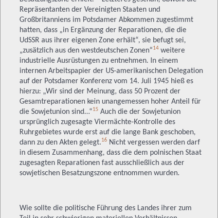
Repräsentanten der Vereinigten Staaten und
Großbritanniens im Potsdamer Abkommen zugestimmt
hatten, dass „in Ergänzung der Reparationen, die die
UdSSR aus ihrer eigenen Zone erhält“, sie befugt sei,
14
„zusätzlich aus den westdeutschen Zonen“
weitere
industrielle Ausrüstungen zu entnehmen. In einem
internen Arbeitspapier der US-amerikanischen Delegation
auf der Potsdamer Konferenz vom 14. Juli 1945 hieß es
hierzu: „Wir sind der Meinung, dass 50 Prozent der
Gesamtreparationen kein unangemessen hoher Anteil für
15
die Sowjetunion sind...“
Auch die der Sowjetunion
ursprünglich zugesagte Viermächte-Kontrolle des
Ruhrgebietes wurde erst auf die lange Bank geschoben,
16
dann zu den Akten gelegt.
Nicht vergessen werden darf
in diesem Zusammenhang, dass die dem polnischen Staat
zugesagten Reparationen fast ausschließlich aus der
sowjetischen Besatzungszone entnommen wurden.
Wie sollte die politische Führung des Landes ihrer zum