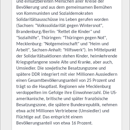
und einsatzbereiten Menschen aller Kreise der
Bevölkerung und aus dem gemeinsamen Bemühen
von Kommunisten und Sozialdemokraten
Solidaritätsausschüsse ins Leben gerufen worden
(Sachsen: "Volkssolidarität gegen Wintersnot",
Brandenburg/Berlin: "Rettet die Kinder" und
"Sozialhilfe", Thüringen: "Thüringen gegen Not",
Mecklenburg: "Notgemeinschaft" und "Heim und
Arbeit", Sachsen-Anhalt: "Hilfswerk"). Im Mittelpunkt
der Solidaritätsaktionen stehen Kinder, heimkehrende
Kriegsgefangene sowie Alte und Kranke, aber auch,
Umsiedler. Die sowjetische Besatzungszone und
spätere DDR integriert mit vier Millionen Aussiedlern
einen Gesamtbevölkerungsanteil von 25 Prozent und
trägt so die Hauptlast. Regionen wie Mecklenburg
verdoppelten im Gefolge ihre Einwohnerzahl. Die US-
amerikanische, britische und später französische
Besatzungszone, die spätere Bundesrepublik, nehmen
etwa acht Millionen Vertriebene (Umsiedler) und
Flüchtige auf. Das entspricht einem
Bevölkerungsanteil von etwa 16 Prozent.