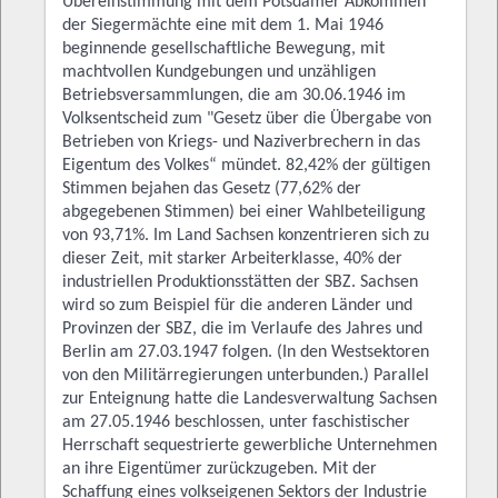
Übereinstimmung mit dem Potsdamer Abkommen
der Siegermächte eine mit dem 1. Mai 1946
beginnende gesellschaftliche Bewegung, mit
machtvollen Kundgebungen und unzähligen
Betriebsversammlungen, die am 30.06.1946 im
Volksentscheid zum "Gesetz über die Übergabe von
Betrieben von Kriegs- und Naziverbrechern in das
Eigentum des Volkes“ mündet. 82,42% der gültigen
Stimmen bejahen das Gesetz (77,62% der
abgegebenen Stimmen) bei einer Wahlbeteiligung
von 93,71%. Im Land Sachsen konzentrieren sich zu
dieser Zeit, mit starker Arbeiterklasse, 40% der
industriellen Produktionsstätten der SBZ. Sachsen
wird so zum Beispiel für die anderen Länder und
Provinzen der SBZ, die im Verlaufe des Jahres und
Berlin am 27.03.1947 folgen. (In den Westsektoren
von den Militärregierungen unterbunden.) Parallel
zur Enteignung hatte die Landesverwaltung Sachsen
am 27.05.1946 beschlossen, unter faschistischer
Herrschaft sequestrierte gewerbliche Unternehmen
an ihre Eigentümer zurückzugeben. Mit der
Schaffung eines volkseigenen Sektors der Industrie