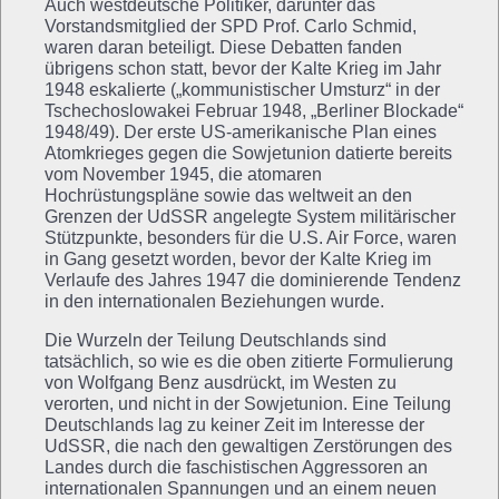
Auch westdeutsche Politiker, darunter das
Vorstandsmitglied der SPD Prof. Carlo Schmid,
waren daran beteiligt. Diese Debatten fanden
übrigens schon statt, bevor der Kalte Krieg im Jahr
1948 eskalierte („kommunistischer Umsturz“ in der
Tschechoslowakei Februar 1948, „Berliner Blockade“
1948/49). Der erste US-amerikanische Plan eines
Atomkrieges gegen die Sowjetunion datierte bereits
vom November 1945, die atomaren
Hochrüstungspläne sowie das weltweit an den
Grenzen der UdSSR angelegte System militärischer
Stützpunkte, besonders für die U.S. Air Force, waren
in Gang gesetzt worden, bevor der Kalte Krieg im
Verlaufe des Jahres 1947 die dominierende Tendenz
in den internationalen Beziehungen wurde.
Die Wurzeln der Teilung Deutschlands sind
tatsächlich, so wie es die oben zitierte Formulierung
von Wolfgang Benz ausdrückt, im Westen zu
verorten, und nicht in der Sowjetunion. Eine Teilung
Deutschlands lag zu keiner Zeit im Interesse der
UdSSR, die nach den gewaltigen Zerstörungen des
Landes durch die faschistischen Aggressoren an
internationalen Spannungen und an einem neuen