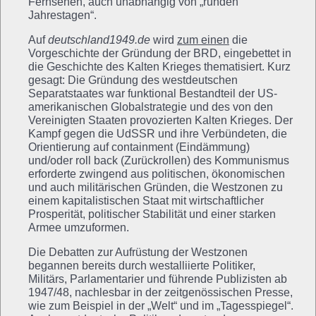
Fernsehen, auch unabhängig von „runden
Jahrestagen“.
Auf
deutschland1949.de
wird
zum einen
die
Vorgeschichte der Gründung der BRD, eingebettet in
die Geschichte des Kalten Krieges thematisiert. Kurz
gesagt: Die Gründung des westdeutschen
Separatstaates war funktional Bestandteil der US-
amerikanischen Globalstrategie und des von den
Vereinigten Staaten provozierten Kalten Krieges. Der
Kampf gegen die UdSSR und ihre Verbündeten, die
Orientierung auf containment (Eindämmung)
und/oder roll back (Zurückrollen) des Kommunismus
erforderte zwingend aus politischen, ökonomischen
und auch militärischen Gründen, die Westzonen zu
einem kapitalistischen Staat mit wirtschaftlicher
Prosperität, politischer Stabilität und einer starken
Armee umzuformen.
Die Debatten zur Aufrüstung der Westzonen
begannen bereits durch westalliierte Politiker,
Militärs, Parlamentarier und führende Publizisten ab
1947/48, nachlesbar in der zeitgenössischen Presse,
wie zum Beispiel in der „Welt“ und im „Tagesspiegel“.