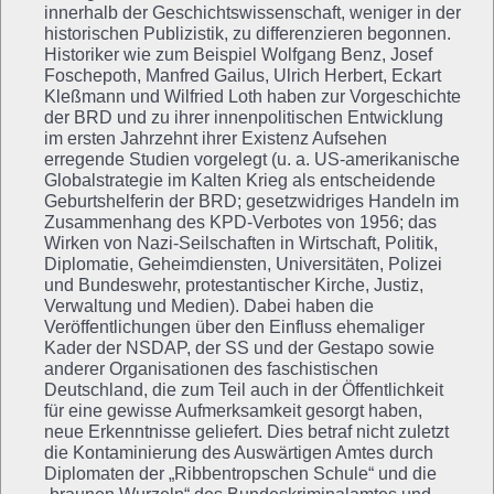
innerhalb der Geschichtswissenschaft, weniger in der
historischen Publizistik, zu differenzieren begonnen.
Historiker wie zum Beispiel Wolfgang Benz, Josef
Foschepoth, Manfred Gailus, Ulrich Herbert, Eckart
Kleßmann und Wilfried Loth haben zur Vorgeschichte
der BRD und zu ihrer innenpolitischen Entwicklung
im ersten Jahrzehnt ihrer Existenz Aufsehen
erregende Studien vorgelegt (u. a. US-amerikanische
Globalstrategie im Kalten Krieg als entscheidende
Geburtshelferin der BRD; gesetzwidriges Handeln im
Zusammenhang des KPD-Verbotes von 1956; das
Wirken von Nazi-Seilschaften in Wirtschaft, Politik,
Diplomatie, Geheimdiensten, Universitäten, Polizei
und Bundeswehr, protestantischer Kirche, Justiz,
Verwaltung und Medien). Dabei haben die
Veröffentlichungen über den Einfluss ehemaliger
Kader der NSDAP, der SS und der Gestapo sowie
anderer Organisationen des faschistischen
Deutschland, die zum Teil auch in der Öffentlichkeit
für eine gewisse Aufmerksamkeit gesorgt haben,
neue Erkenntnisse geliefert. Dies betraf nicht zuletzt
die Kontaminierung des Auswärtigen Amtes durch
Diplomaten der „Ribbentropschen Schule“ und die