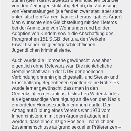
dürfen (denn das wurde aus unerfindlichen Gründen
von den Zeitungen strikt abgelehnt), die Zulassung
von Veranstaltungen (sie fanden zwar statt, aber stets
unter falschem Namen; kam es heraus, gab es Ärger).
Man wünschte eine Gleichstellung mit den Heteros
bei der Anmietung von Wohnungen und bei der
Adoption von Kindern sowie die Abschaffung des
Paragraphen 151 StGB, der u. a. den Verkehr
Erwachsener mit gleichgeschlechtlichen
Jugendlichen kriminalisierte.
Auch wurde die Homoehe gewünscht, was aber
eigentlich ohne Relevanz war: Die nichteheliche
Gemeinschaft war in der DDR der ehelichen
Verbindung ohnehin gleichgestellt, und Steuer- und
Erbschaftsangelegenheiten spielten keine Rolle. Es
wurde ferner gewünscht, dass man in den
Gedenkstätten des antifaschistischen Widerstandes
als eigenständige Vereinigung an die von den Nazis
ermordeten Homosexuellen erinnern durfte. Der
Antrag auf Bildung eines Vereins war 1973 vom
Innenministerium mit dem Argument abgelehnt
worden, dass eine einzige Position – nämlich der
Zusammenschluss aufgrund sexueller Präferenzen –