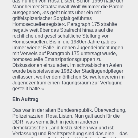
das Führen von Rosa Listen. Schon 1969 hatte der
Mannheimer Staatsanwalt Wolf Wimmer die Parole
ausgegeben, ›es geht nichts über ein mit
griffelspitzerischer Sorgfalt geführtes
Homosexuellenregister‹. Paragraph 175 strahlte
negativ weit über das Strafrecht hinaus auf die
rechtliche und gesellschaftliche Stellung von
Homosexuellen. Bis in die 1980er Jahre gab es
immer wieder Fälle, in denen Jugendeinrichtungen
mit Verweis auf Paragraph 175 untersagt wurde,
homosexuelle Emanzipationsgruppen zu
Diskussionen einzuladen. Im schwäbischen Aalen
wurde beispielsweise 1982 der Stadtjugendpfleger
entlassen, weil er dem örtlichen Schwulenverein im
Jugendzentrum einen Tagungsraum zur Verfügung
gestellt hatte.«
Ein Auftrag
Das war in der alten Bundesrepublik. Überwachung,
Polizeirazzien, Rosa Listen. Nun galt auch für die
DDR, was vermutlich in jedem anderen
demokratischen Land festzustellen war und ist:
Verfassung und Rechtsprechung sind das eine – das