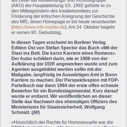
als Leiter der Auswertungs- und Kontrollgruppe
(AKG) der Hauptabteilung XX. 1992 gehörte er zu
den Mitbegründern des Insiderkomitees zur
Förderung der kritischen Aneignung der Geschichte
des MfS, deren Homepage er bis heute verantwortet
(
https://www.mfs-insider.de
). Am 24. Oktober begeht
er seinen 80. Geburtstag.
In diesen Tagen erscheint im Berliner Verlag
Edition Ost von Stefan Spector das Buch »Mit der
Stasi ins Bett. Die kurze Karriere eines Romeos«.
Der Autor schildert darin, wie er 1988 von der
Aufklärung der DDR angeworben wurde und zum
Agenten ausgebildet werden sollte mit der
Maßgabe, langfristig im Auswärtigen Amt in Bonn
Karriere zu machen. Der Perspektivspion mit FDP-
Parteibuch war dann 1994 der erste offen schwule
Bewerber für ein Bundestagsmandat. Kurz darauf
wurde er enttarnt. Wir veröffentlichen an dieser
Stelle das Nachwort des ehemaligen Offiziers des
Ministeriums für Staatssicherheit, Wolfgang
Schmidt. (
jW
)
»Hinsichtlich der Rechte für Homosexuelle war die