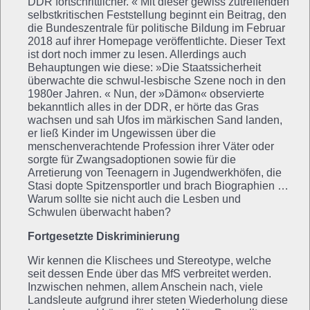
DDR fortschrittlicher. « Mit dieser gewiss zutreffenden
selbstkritischen Feststellung beginnt ein Beitrag, den
die Bundeszentrale für politische Bildung im Februar
2018 auf ihrer Homepage veröffentlichte. Dieser Text
ist dort noch immer zu lesen. Allerdings auch
Behauptungen wie diese: »Die Staatssicherheit
überwachte die schwul-lesbische Szene noch in den
1980er Jahren. « Nun, der »Dämon« observierte
bekanntlich alles in der DDR, er hörte das Gras
wachsen und sah Ufos im märkischen Sand landen,
er ließ Kinder im Ungewissen über die
menschenverachtende Profession ihrer Väter oder
sorgte für Zwangsadoptionen sowie für die
Arretierung von Teenagern in Jugendwerkhöfen, die
Stasi dopte Spitzensportler und brach Biographien …
Warum sollte sie nicht auch die Lesben und
Schwulen überwacht haben?
Fortgesetzte Diskriminierung
Wir kennen die Klischees und Stereotype, welche
seit dessen Ende über das MfS verbreitet werden.
Inzwischen nehmen, allem Anschein nach, viele
Landsleute aufgrund ihrer steten Wiederholung diese