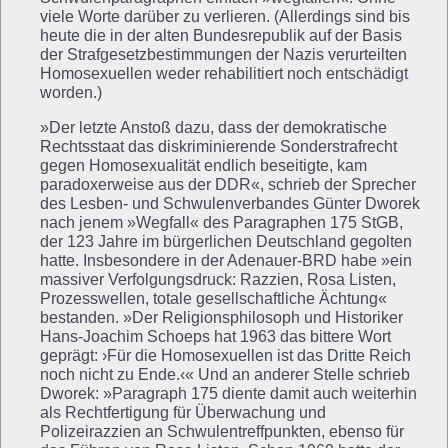
viele Worte darüber zu verlieren. (Allerdings sind bis
heute die in der alten Bundesrepublik auf der Basis
der Strafgesetzbestimmungen der Nazis verurteilten
Homosexuellen weder rehabilitiert noch entschädigt
worden.)
»Der letzte Anstoß dazu, dass der demokratische
Rechtsstaat das diskriminierende Sonderstrafrecht
gegen Homosexualität endlich beseitigte, kam
paradoxerweise aus der DDR«, schrieb der Sprecher
des Lesben- und Schwulenverbandes Günter Dworek
nach jenem »Wegfall« des Paragraphen 175 StGB,
der 123 Jahre im bürgerlichen Deutschland gegolten
hatte. Insbesondere in der Adenauer-BRD habe »ein
massiver Verfolgungsdruck: Razzien, Rosa Listen,
Prozesswellen, totale gesellschaftliche Ächtung«
bestanden. »Der Religionsphilosoph und Historiker
Hans-Joachim Schoeps hat 1963 das bittere Wort
geprägt: ›Für die Homosexuellen ist das Dritte Reich
noch nicht zu Ende.‹« Und an anderer Stelle schrieb
Dworek: »Paragraph 175 diente damit auch weiterhin
als Rechtfertigung für Überwachung und
Polizeirazzien an Schwulentreffpunkten, ebenso für