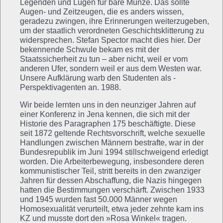
Legenden und Lügen für bare Münze. Das sollte
Augen- und Zeitzeugen, die es anders wissen,
geradezu zwingen, ihre Erinnerungen weiterzugeben,
um der staatlich verordneten Geschichtsklitterung zu
widersprechen. Stefan Spector macht dies hier. Der
bekennende Schwule bekam es mit der
Staatssicherheit zu tun – aber nicht, weil er vom
anderen Ufer, sondern weil er aus dem Westen war.
Unsere Aufklärung warb den Studenten als ­
Perspektivagenten an. 1988.
Wir beide lernten uns in den neunziger Jahren auf
einer Konferenz in Jena kennen, die sich mit der
Historie des Paragraphen 175 beschäftigte. Diese
seit 1872 geltende Rechtsvorschrift, welche sexuelle
Handlungen zwischen Männern bestrafte, war in der
Bundesrepublik im Juni 1994 stillschweigend erledigt
worden. Die Arbeiterbewegung, insbesondere deren
kommunistischer Teil, stritt bereits in den zwanziger
Jahren für dessen Abschaffung, die Nazis hingegen
hatten die Bestimmungen verschärft. Zwischen 1933
und 1945 wurden fast 50.000 Männer wegen
Homosexualität verurteilt, etwa jeder zehnte kam ins
KZ und musste dort den »Rosa Winkel« tragen.