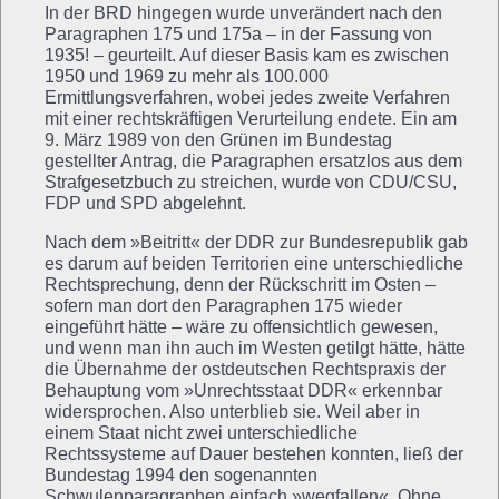
In der BRD hingegen wurde unverändert nach den
Paragraphen 175 und 175a – in der Fassung von
1935! – geurteilt. Auf dieser Basis kam es zwischen
1950 und 1969 zu mehr als 100.000
Ermittlungsverfahren, wobei jedes zweite Verfahren
mit einer rechtskräftigen Verurteilung endete. Ein am
9. März 1989 von den Grünen im Bundestag
gestellter Antrag, die Paragraphen ersatzlos aus dem
Strafgesetzbuch zu streichen, wurde von CDU/CSU,
FDP und SPD abgelehnt.
Nach dem »Beitritt« der DDR zur Bundesrepublik gab
es darum auf beiden Territorien eine unterschiedliche
Rechtsprechung, denn der Rückschritt im Osten –
sofern man dort den Paragraphen 175 wieder
eingeführt hätte – wäre zu offensichtlich gewesen,
und wenn man ihn auch im Westen getilgt hätte, hätte
die Übernahme der ostdeutschen Rechtspraxis der
Behauptung vom »Unrechtsstaat DDR« erkennbar
widersprochen. Also unterblieb sie. Weil aber in
einem Staat nicht zwei unterschiedliche
Rechtssysteme auf Dauer bestehen konnten, ließ der
Bundestag 1994 den sogenannten
Schwulenparagraphen einfach »wegfallen«. Ohne